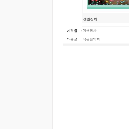
생일잔치
미용봉사
작은음악회