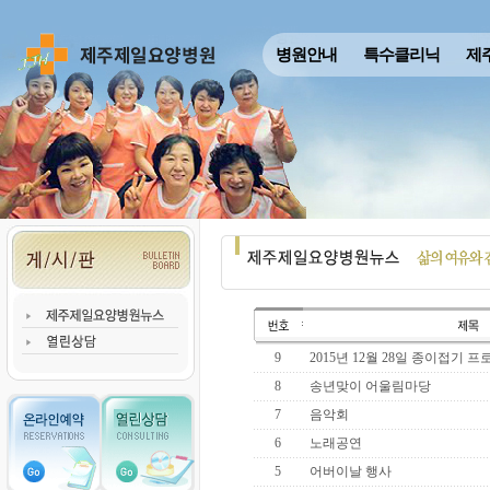
병원안내
특수클리닉
제
9
2015년 12월 28일 종이접기 
8
송년맞이 어울림마당
7
음악회
6
노래공연
5
어버이날 행사