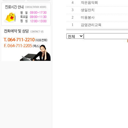
4
작은음악회
3
생일잔치
2
미용봉사
1
감염관리교육